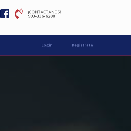
¡CONTACTANOS!
993-336-6280
Login
Registrate