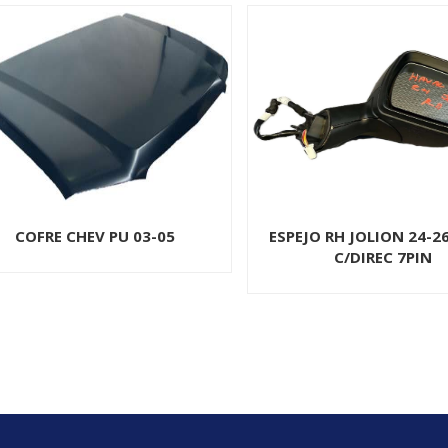
ESPEJO RH JOLION 24-26 ELECT
MANIJA EXT D/RH SILVE
C/DIREC 7PIN
S/H CORR