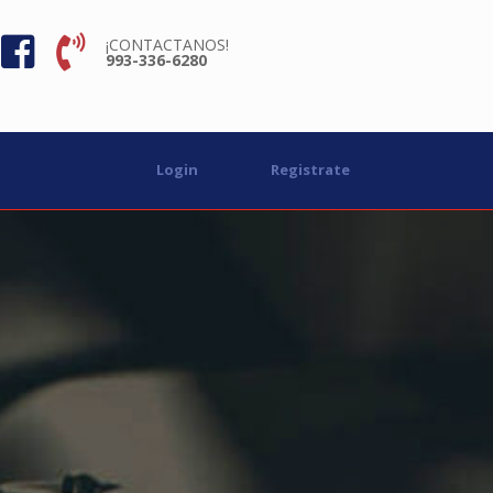
¡CONTACTANOS!
993-336-6280
Login
Registrate