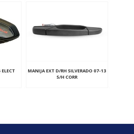
RADO 07-13
ESPEJO RH GOL G2 95-99 MAN 2P
BOLSA