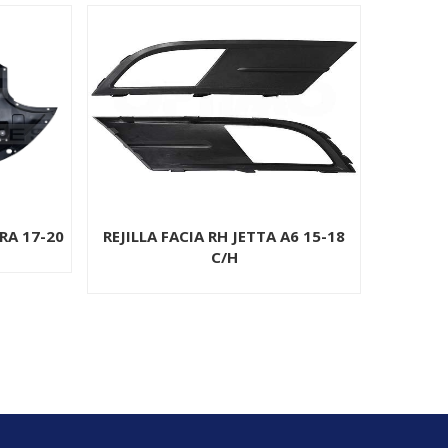
A6 15-18
FARO RH RANGER 93-97
FAC