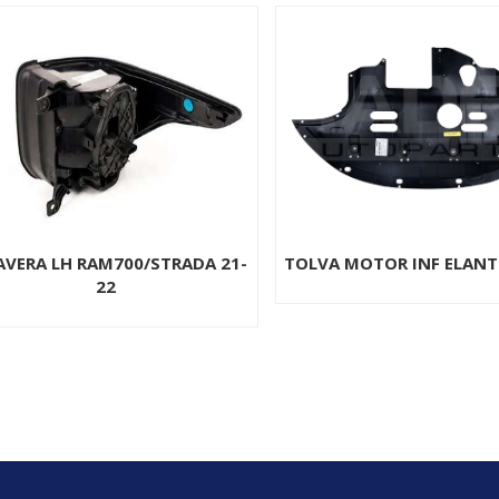
VA MOTOR INF ELANTRA 17-20
REJILLA FACIA RH JETTA 
C/H