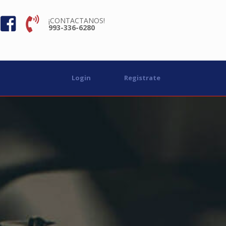
¡CONTACTANOS!
993-336-6280
Login
Registrate